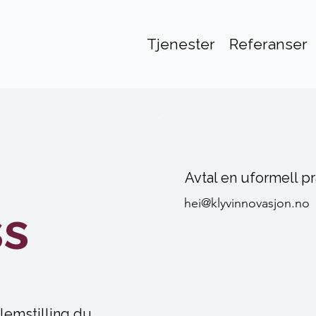
Tjenester
Referanser
Avtal en uformell pr
hei@klyvinnovasjon.no
ss
blemstilling du