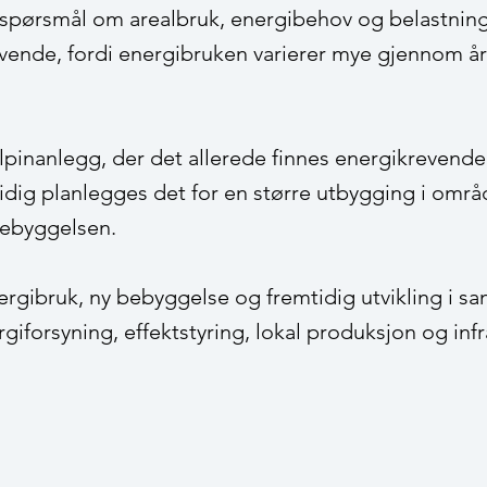
e spørsmål om arealbruk, energibehov og belastning 
krevende, fordi energibruken varierer mye gjennom 
pinanlegg, der det allerede finnes energikrevende dr
dig planlegges det for en større utbygging i områ
bebyggelsen.
rgibruk, ny bebyggelse og fremtidig utvikling i s
rgiforsyning, effektstyring, lokal produksjon og inf