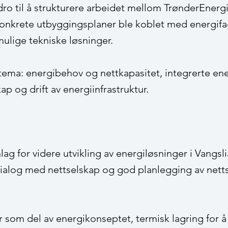
ro til å strukturere arbeidet mellom TrønderEnergi
er konkrete utbyggingsplaner ble koblet med energifa
mulige tekniske løsninger.
tema: energibehov og nettkapasitet, integrerte ene
p og drift av energiinfrastruktur.
ag for videre utvikling av energiløsninger i Vangsli
 dialog med nettselskap og god planlegging av nettst
 som del av energikonseptet, termisk lagring for å