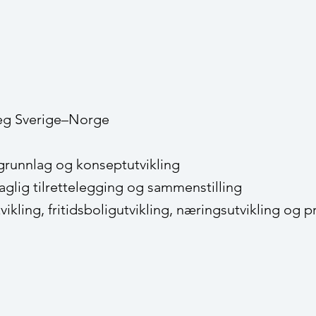
reg Sverige–Norge
grunnlag og konseptutvikling
faglig tilrettelegging og sammenstilling
kling, fritidsboligutvikling, næringsutvikling og 