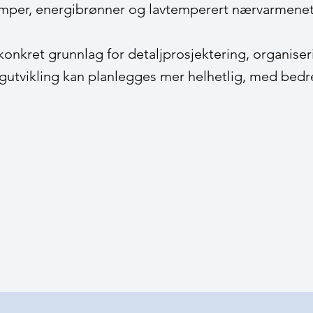
per, energibrønner og lavtemperert nærvarmenet
konkret grunnlag for detaljprosjektering, organise
ligutvikling kan planlegges mer helhetlig, med bed