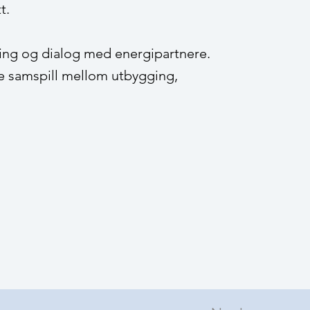
t.
ring og dialog med energipartnere.
re samspill mellom utbygging,