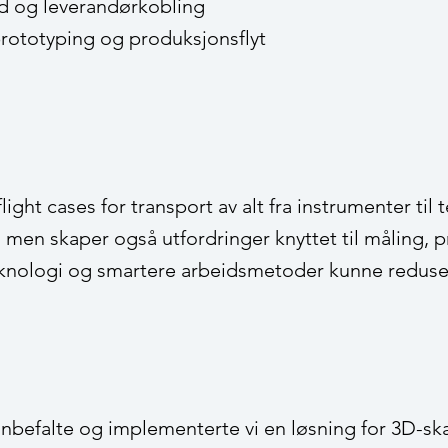
eid og leverandørkobling
prototyping og produksjonsflyt
ght cases for transport av alt fra instrumenter ti
 men skaper også utfordringer knyttet til måling, pr
eknologi og smartere arbeidsmetoder kunne reduse
t anbefalte og implementerte vi en løsning for 3D-s