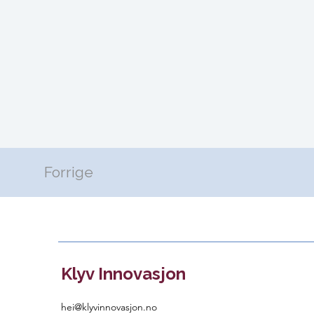
Forrige
Klyv Innovasjon
hei@klyvinnovasjon.no