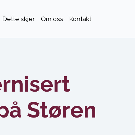
Dette skjer
Om oss
Kontakt
rnisert
 på Støren