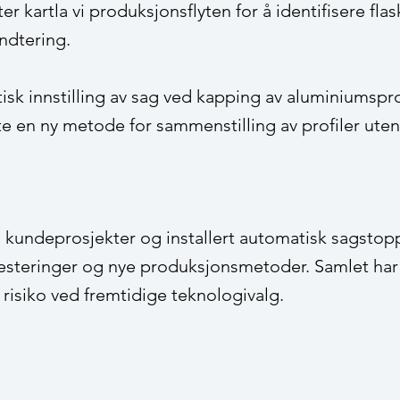
er kartla vi produksjonsflyten for å identifisere fla
ndtering.
sk innstilling av sag ved kapping av aluminiumsprofil
e en ny metode for sammenstilling av profiler uten
i kundeprosjekter og installert automatisk sagsto
vesteringer og nye produksjonsmetoder. Samlet har p
risiko ved fremtidige teknologivalg.