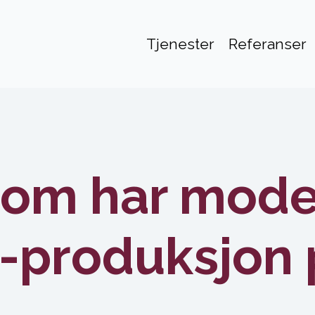
Tjenester
Referanser
som har mode
e-produksjon